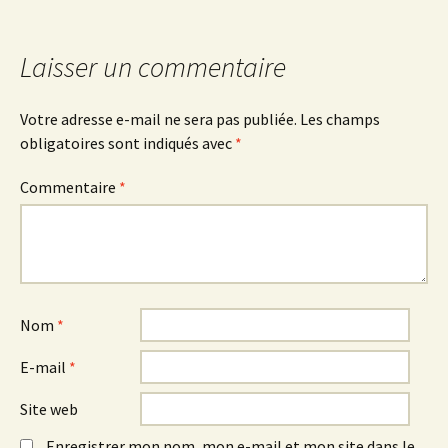
des
articles
Laisser un commentaire
Votre adresse e-mail ne sera pas publiée.
Les champs
obligatoires sont indiqués avec
*
Commentaire
*
Nom
*
E-mail
*
Site web
Enregistrer mon nom, mon e-mail et mon site dans le