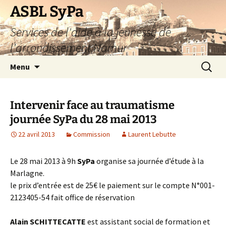
Aller
ASBL SyPa
au
Services de l'aide à la jeunesse de
contenu
l'arrondissement Namur
Recherc
Menu
Intervenir face au traumatisme
journée SyPa du 28 mai 2013
22 avril 2013
Commission
Laurent Lebutte
Le 28 mai 2013 à 9h
SyPa
organise sa journée d’étude à la
Marlagne.
le prix d’entrée est de 25€ le paiement sur le compte N°001-
2123405-54 fait office de réservation
Alain SCHITTECATTE
est assistant social de formation et