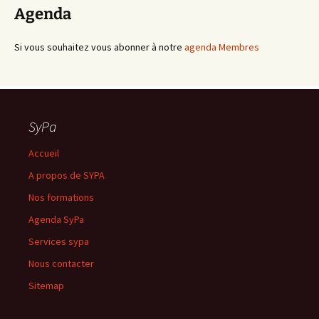
Agenda
Si vous souhaitez vous abonner à notre
agenda Membres
SyPa
Accueil
A propos de SYPA
Nos formations
Agenda SyPa
Services sypa
Nous contacter
Sitemap