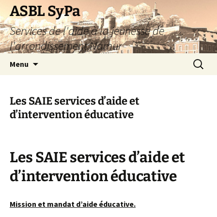
Aller
ASBL SyPa
au
Services de l'aide à la jeunesse de
contenu
l'arrondissement Namur
Recherc
Menu
Les SAIE services d’aide et
d’intervention éducative
Les SAIE services d’aide et
d’intervention éducative
Mission et mandat d’aide éducative.