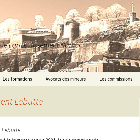
a
se de l'arrondissement Namur
Les formations
Avocats des mineurs
Les commissions
Journée d’étude
Point-virgule asbl – La
Courte-Echelle
ent Lebutte
Andenn’AMO
 Lebutte
AMO Passages
Foyer Les Colverts