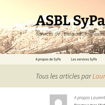
Aller
au
contenu
ASBL SyP
Services de l'aide à la jeunes
A propos de SyPa
Les services SyPa
Services namurois
résidentiels spécialisés
Tous les articles par
Laur
(SRS)
Les AMO
A propos Laurent
Services résidentiels
généraux (SRG)