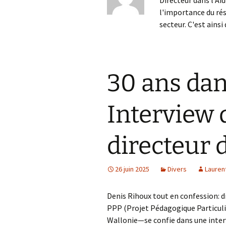
Directeur dans l'Aid
l'importance du rés
Les services de
placement familiale
secteur. C'est ainsi
Institutions Publiques 
Protection à la jeuness
(IPPJ)
30 ans dan
Les SARE
Interview 
Les SAS
Services qui organisent
directeur 
des projets
pédagogiques
particuliers (PPP)
26 juin 2025
Divers
Lauren
Services namurois
d’accompagnement
mission socio-éducativ
Denis Rihoux tout en confession: d
(SASE)
PPP (Projet Pédagogique Particuli
Ancienne dénominatio
Wallonie—se confie dans une intervi