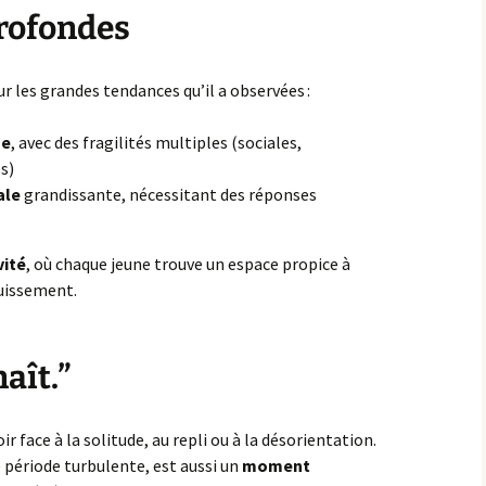
profondes
ur les grandes tendances qu’il a observées :
ue
, avec des fragilités multiples (sociales,
s)
ale
grandissante, nécessitant des réponses
vité
, où chaque jeune trouve un espace propice à
ouissement.
naît.”
 face à la solitude, au repli ou à la désorientation.
e période turbulente, est aussi un
moment