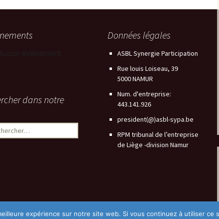
énements
Données légales
Aucun événement
ASBL Synergie Participation
Rue louis Loiseau, 39
5000 NAMUR
Num. d'entreprise:
rcher dans notre
443.141.926
president(@)asbl-sypa.be
ercher :
RPM tribunal de l’entreprise
de Liège -division Namur
eilleure expérience sur notre site web. Si vous continuez à utiliser ce