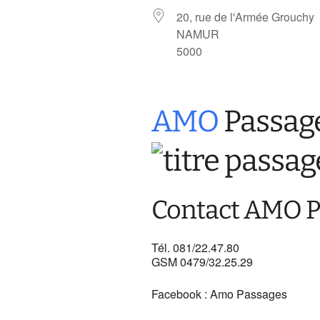
20, rue de l'Armée Grouchy
Les services de
placement familiale
NAMUR
5000
Institutions Publiques 
Protection à la jeuness
(IPPJ)
AMO
Passag
Les SARE
Les SAS
Services qui organisent
des projets
Contact AMO P
pédagogiques
particuliers (PPP)
Services namurois
Tél. 081/22.47.80
d’accompagnement
GSM 0479/32.25.29
mission socio-éducativ
(SASE)
Facebook : Amo Passages
Ancienne dénominatio