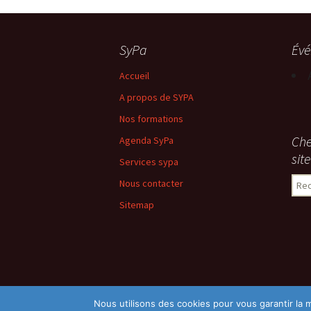
SyPa
Év
Accueil
A propos de SYPA
Nos formations
Che
Agenda SyPa
site
Services sypa
Rech
Nous contacter
Sitemap
Nous utilisons des cookies pour vous garantir la m