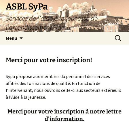
Aller
ASBL SyPa
au
Services de l'aide à la jeunesse de
contenu
l'arrondissement Namur
Recherc
Menu
Merci pour votre inscription!
Sypa propose aux membres du personnel des services
affiliés des formations de qualité. En fonction de
l’intervenant, nous ouvrons celle-ci aux secteurs extérieurs
à l’Aide à la jeunesse.
Merci pour votre inscription à notre lettre
d’information.