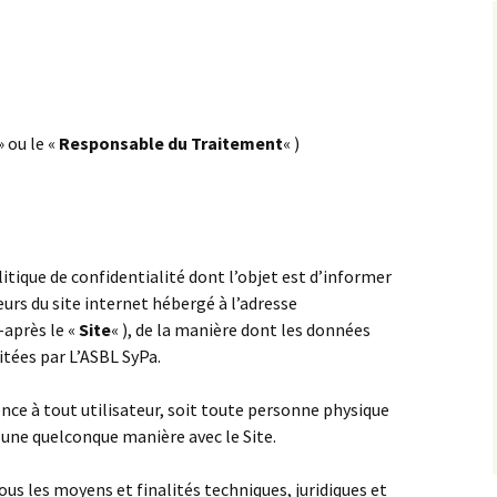
AMO Basse Sambre
le Foyer de Burnot
L’Accueil familial (Section
de Namur)
Imagin’AMO
Point-virgule asbl –
L’Horizon
de
Accueil familial à court
I.P.P.J. de Saint-Servais
e
AMO Service droit de
terme
jeunes
SRG les petites maisons
» ou le «
Responsable du Traitement
« )
Service Familles-Relais –
SRG Villa Bourgogne
CCSJ asbl
SARE le choix
SRG les Galopins
SAS Carrefour
itique de confidentialité dont l’objet est d’informer
SRG Les Cabris
PEP la Pommeraie
urs du site internet hébergé à l’adresse
i-après le «
Site
« ), de la manière dont les données
SRG le tremplin
PEP dynamo
international
itées par L’ASBL SyPa.
SRG la chenille
ASBL Le Sampan
PEP la Marelle
ence à tout utilisateur, soit toute personne physique
e
SRG Totem
Cap J
d’une quelconque manière avec le Site.
PEP El paso
n
COE Extérieur Jour
Les centres de Jour
Centre de jour le Palan
ous les moyens et finalités techniques, juridiques et