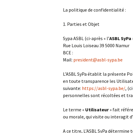
Les services de
La politique de confidentialité :
placement familiale
1. Parties et Objet
Institutions Publiques 
Protection à la jeuness
(IPPJ)
Sypa ASBL (ci-après « l’
ASBL SyPa
Rue Louis Loiseau 39 5000 Namur
Les SARE
BCE :
Mail:
president@asbl-sypa.be
Les SAS
L’ASBL SyPa établit la présente Pol
Services qui organisent
des projets
en toute transparence les Utilisate
pédagogiques
suivante:
https://asbl-sypa.be/
, (c
particuliers (PPP)
personnelles sont récoltées et tra
Services namurois
d’accompagnement
Le terme «
Utilisateur
» fait référ
mission socio-éducativ
(SASE)
ou morale, qui visite ou interagit 
Ancienne dénominatio
A ce titre, L’ASBL SyPa détermine t