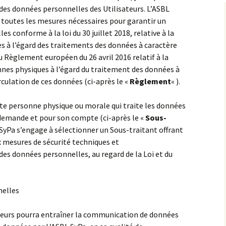
PEP L’enjeu
des données personnelles des Utilisateurs. L’ASBL
Mado
Les services d’accueil et
SRG les Cabris
e toutes les mesures nécessaires pour garantir un
d’aide éducative
 conforme à la loi du 30 juillet 2018, relative à la
Point-virgule asbl – Le
Foyers les Colverts
s à l’égard des traitements des données à caractère
Pas
Les SAIE services d’aide
SASE les Accores
et d’intervention
au Règlement européen du 26 avril 2016 relatif à la
éducative
SRG l’horizon
nes physiques à l’égard du traitement des données à
L’escale
SAIE le Pas
irculation de ces données (ci-après le «
Règlement
« ).
Services namurois
SRG le tremplin
SAPSE Cap-J
Les Accores
d’accompagnement
SAIE Qualiplus
mission psycho-
oute personne physique ou morale qui traite les données
éducative (SAPSE)
SRG les galopins
SAPSE Extérieur Jour
Qualiplus
SAIE L’escale
 demande et pour son compte (ci-après le «
Sous-
L SyPa s’engage à sélectionner un Sous-traitant offrant
Les centres d’accueil
le Foyer de Burnot
CAS la courte échelle
System’D
spécialisé
x mesures de sécurité techniques et
SRG Aceso
Le PPP la Pommeraie
es données personnelles, au regard de la Loi et du
SRG la chenille
nelles
SRG les petites maisons
isateurs pourra entraîner la communication de données
SRG Villa Bourgogne