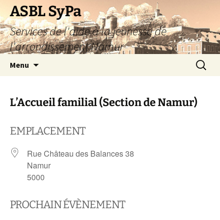
Aller
ASBL SyPa
au
Services de l'aide à la jeunesse de
contenu
l'arrondissement Namur
Recherc
Menu
L’Accueil familial (Section de Namur)
EMPLACEMENT
Rue Château des Balances 38
Namur
5000
PROCHAIN ÉVÈNEMENT