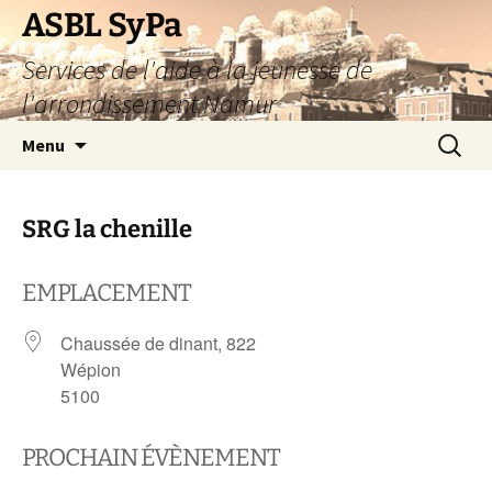
Aller
ASBL SyPa
au
Services de l'aide à la jeunesse de
contenu
l'arrondissement Namur
Recherc
Menu
SRG la chenille
EMPLACEMENT
Chaussée de dinant, 822
Wépion
5100
PROCHAIN ÉVÈNEMENT