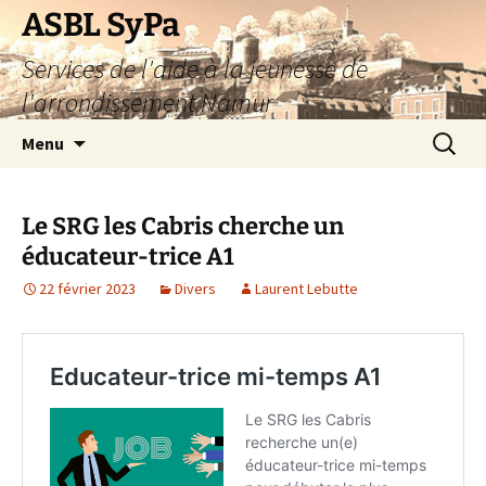
Aller
ASBL SyPa
au
Services de l'aide à la jeunesse de
contenu
l'arrondissement Namur
Recherc
Menu
Le SRG les Cabris cherche un
éducateur-trice A1
22 février 2023
Divers
Laurent Lebutte