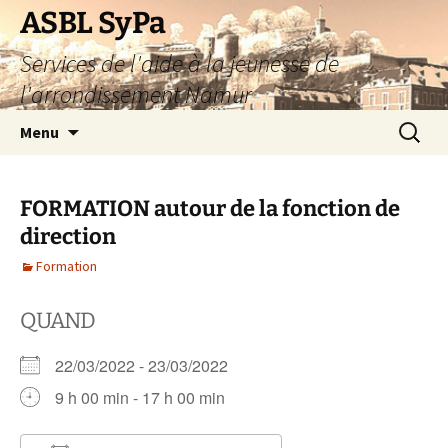
Aller
ASBL SyPa
au
Services de l'aide à la jeunesse de
contenu
l'arrondissement Namur
Recherc
Menu
FORMATION autour de la fonction de
direction
Formation
QUAND
22/03/2022 - 23/03/2022
9 h 00 min - 17 h 00 min