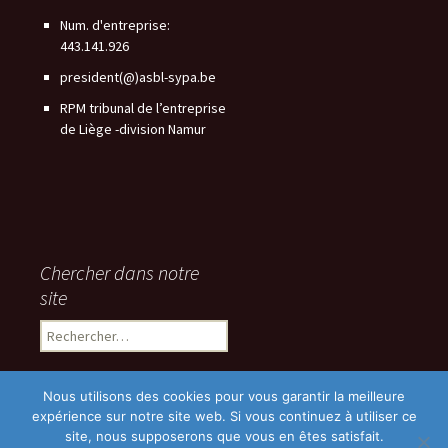
Num. d'entreprise:
443.141.926
president(@)asbl-sypa.be
RPM tribunal de l’entreprise
de Liège -division Namur
Chercher dans notre
site
Rechercher :
Nous utilisons des cookies pour vous garantir la meilleure
expérience sur notre site web. Si vous continuez à utiliser ce
site, nous supposerons que vous en êtes satisfait.