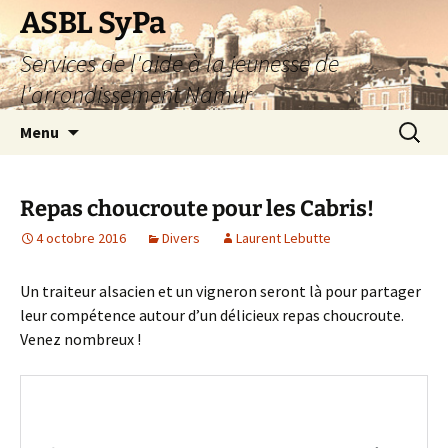
Aller
ASBL SyPa
au
Services de l'aide à la jeunesse de
contenu
l'arrondissement Namur
Recherc
Menu
Repas choucroute pour les Cabris!
4 octobre 2016
Divers
Laurent Lebutte
Un traiteur alsacien et un vigneron seront là pour partager
leur compétence autour d’un délicieux repas choucroute.
Venez nombreux !