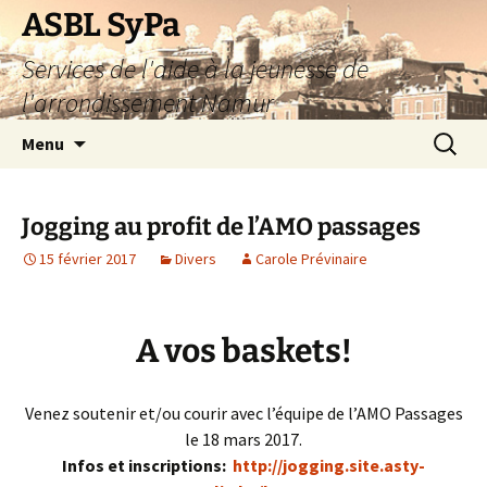
Aller
ASBL SyPa
au
Services de l'aide à la jeunesse de
contenu
l'arrondissement Namur
Recherc
Menu
Jogging au profit de l’AMO passages
15 février 2017
Divers
Carole Prévinaire
A vos baskets!
Venez soutenir et/ou courir avec l’équipe de l’AMO Passages
le 18 mars 2017.
Infos et inscriptions:
http://
jogging
.site.asty-