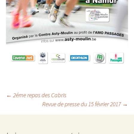
Navigation
←
2éme repas des Cabris
Revue de presse du 15 février 2017
→
des