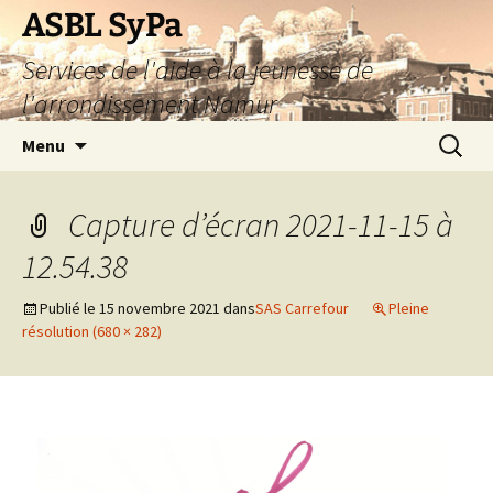
Aller
ASBL SyPa
au
Services de l'aide à la jeunesse de
contenu
l'arrondissement Namur
Recherc
Menu
Capture d’écran 2021-11-15 à
12.54.38
Publié le
15 novembre 2021
dans
SAS Carrefour
Pleine
résolution (680 × 282)