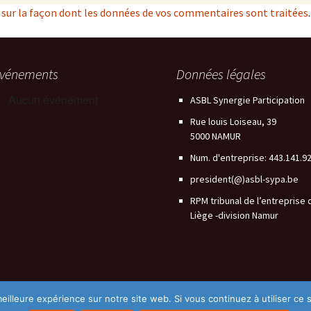
s sur la façon dont les données de vos commentaires sont traitées
.
vénements
Données légales
Aucun événement
ASBL Synergie Participation
Rue louis Loiseau, 39
5000 NAMUR
Num. d'entreprise: 443.141.9
president(@)asbl-sypa.be
RPM tribunal de l’entreprise 
Liège -division Namur
eilleure expérience sur notre site web. Si vous continuez à utiliser ce