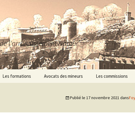
a
se de l'arrondissement Namur
Les formations
Avocats des mineurs
Les commissions
Journée d’étude
Point-virgule asbl – La
Courte-Echelle
Publié le
17 novembre 2021
dans
Foy
Andenn’AMO
AMO Passages
Foyer Les Colverts