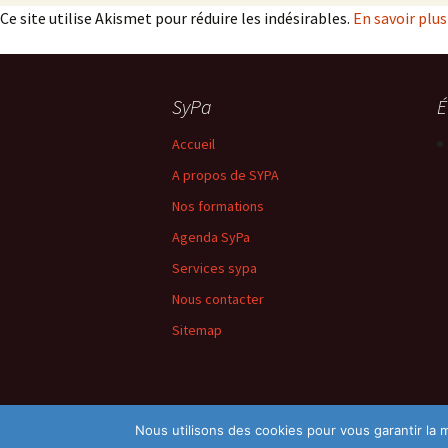
Ce site utilise Akismet pour réduire les indésirables.
En savoir plu
SyPa
É
Accueil
A propos de SYPA
Nos formations
Agenda SyPa
Services sypa
Nous contacter
Sitemap
Nous utilisons des cookies pour vous garantir la m